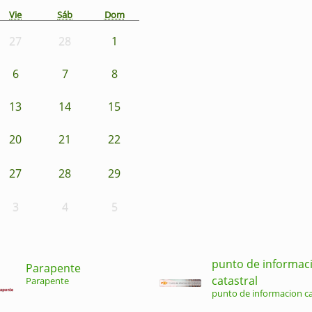
Vie
Sáb
Dom
27
28
1
6
7
8
13
14
15
20
21
22
27
28
29
3
4
5
punto de informac
Parapente
catastral
Parapente
punto de informacion ca