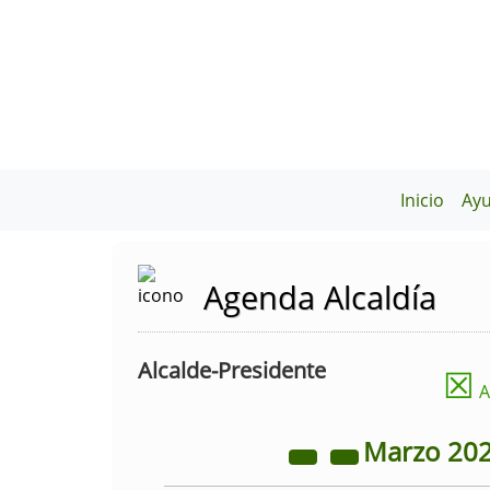
Inicio
Ay
Agenda Alcaldía
Alcalde-Presidente
☒
A
Marzo
20