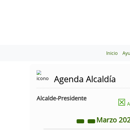
Inicio
Ay
Agenda Alcaldía
Alcalde-Presidente
☒
A
Marzo
20