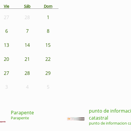
Vie
Sáb
Dom
27
28
1
6
7
8
13
14
15
20
21
22
27
28
29
3
4
5
punto de informac
Parapente
catastral
Parapente
punto de informacion ca