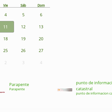
Vie
Sáb
Dom
4
5
6
11
12
13
18
19
20
25
26
27
2
3
4
punto de informac
Parapente
catastral
Parapente
punto de informacion ca