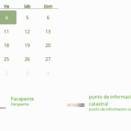
Vie
Sáb
Dom
4
5
6
11
12
13
18
19
20
25
26
27
2
3
4
punto de informac
Parapente
catastral
Parapente
punto de informacion ca