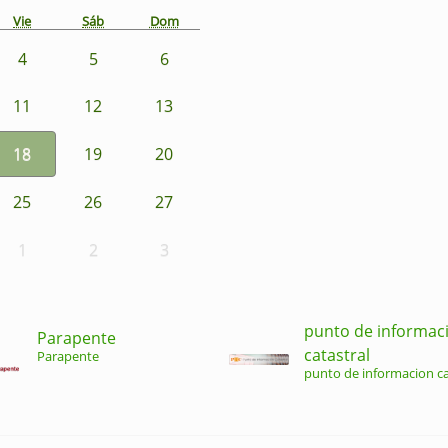
Vie
Sáb
Dom
4
5
6
11
12
13
18
19
20
25
26
27
1
2
3
punto de informac
Parapente
catastral
Parapente
punto de informacion ca