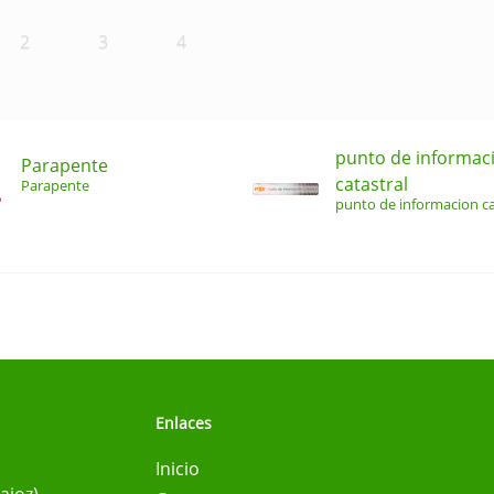
2
3
4
punto de informac
Parapente
catastral
Parapente
punto de informacion ca
Enlaces
Inicio