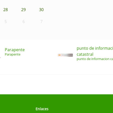
28
29
30
5
6
7
punto de informac
Parapente
catastral
Parapente
punto de informacion ca
Enlaces