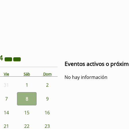
4
Eventos activos o próxi
Vie
Sáb
Dom
No hay información
31
1
2
7
8
9
14
15
16
21
22
23