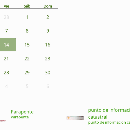
Vie
Sáb
Dom
28
1
2
7
8
9
14
15
16
21
22
23
28
29
30
4
5
6
punto de informac
Parapente
catastral
Parapente
punto de informacion ca