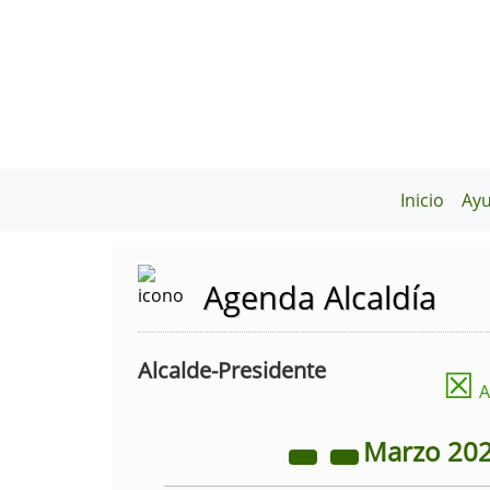
Inicio
Ay
Agenda Alcaldía
Alcalde-Presidente
☒
A
Marzo
20