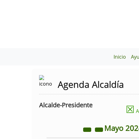
Inicio
Ay
Agenda Alcaldía
Alcalde-Presidente
☒
A
Mayo
20