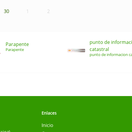
30
1
2
punto de informac
Parapente
catastral
Parapente
punto de informacion ca
Enlaces
Inicio