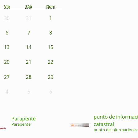
Vie
Sáb
Dom
30
31
1
6
7
8
13
14
15
20
21
22
27
28
29
4
5
6
punto de informac
Parapente
catastral
Parapente
punto de informacion ca