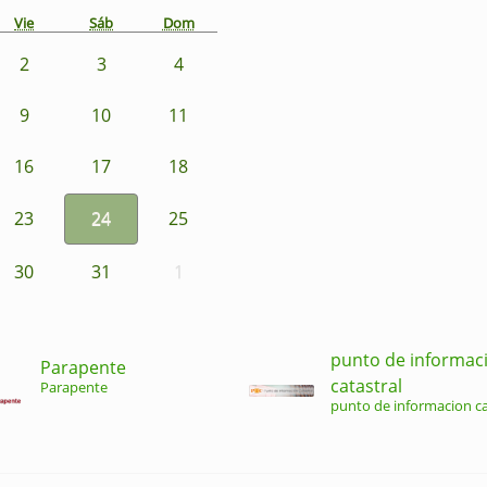
Vie
Sáb
Dom
2
3
4
9
10
11
16
17
18
23
24
25
30
31
1
punto de informac
Parapente
catastral
Parapente
punto de informacion ca