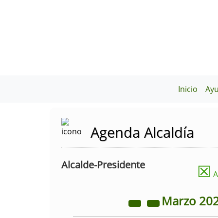
Inicio
Ay
Agenda Alcaldía
Alcalde-Presidente
☒
A
Marzo
20