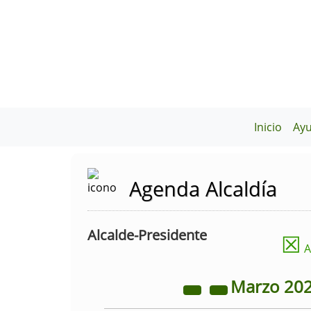
Inicio
Ay
Agenda Alcaldía
Alcalde-Presidente
☒
A
Marzo
20