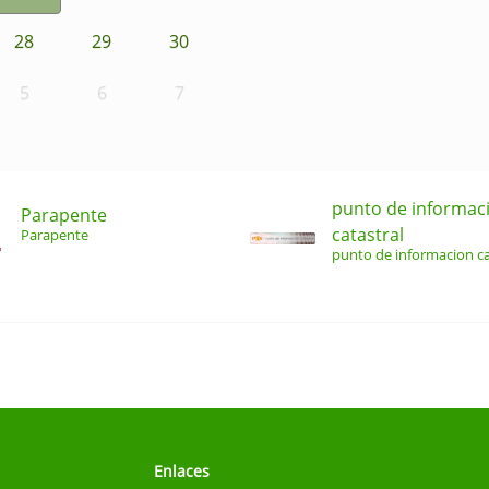
28
29
30
5
6
7
punto de informac
Parapente
catastral
Parapente
punto de informacion ca
Enlaces