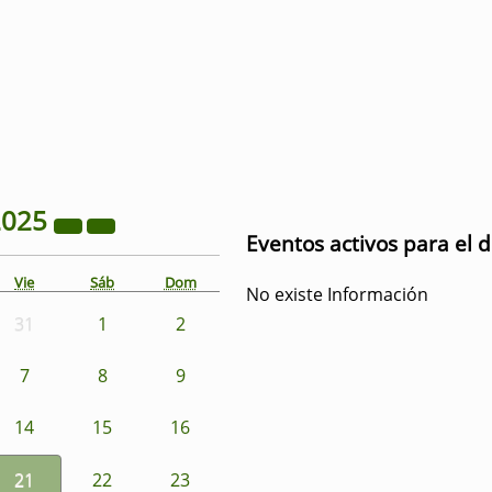
2025
Eventos activos para el 
Vie
Sáb
Dom
No existe Información
31
1
2
7
8
9
14
15
16
21
22
23