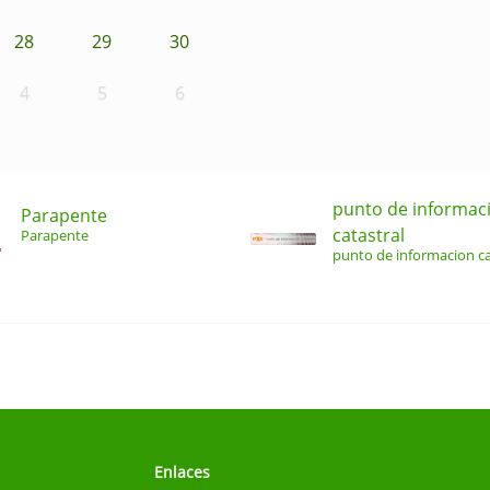
28
29
30
4
5
6
punto de informac
Parapente
catastral
Parapente
punto de informacion ca
Enlaces