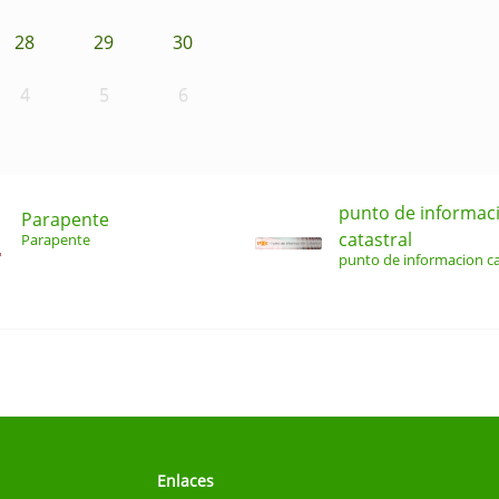
28
29
30
4
5
6
punto de informac
Parapente
catastral
Parapente
punto de informacion ca
Enlaces