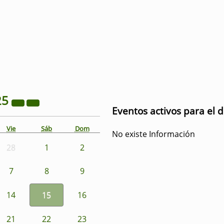
25
Eventos activos para el 
Vie
Sáb
Dom
No existe Información
28
1
2
7
8
9
14
15
16
21
22
23