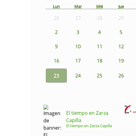
Lun
Mar
Mié
Jue
26
27
28
29
2
3
4
5
9
10
11
12
16
17
18
19
23
24
25
26
El tiempo en Zarza
Capilla
El tiempo en Zarza Capilla