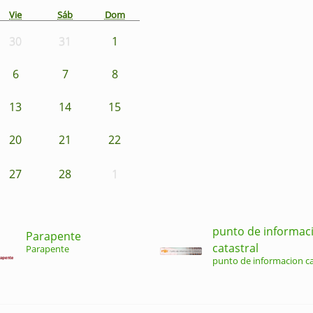
Vie
Sáb
Dom
30
31
1
6
7
8
13
14
15
20
21
22
27
28
1
punto de informac
Parapente
catastral
Parapente
punto de informacion ca