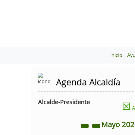
Inicio
Ay
Agenda Alcaldía
Alcalde-Presidente
☒
A
Mayo
20