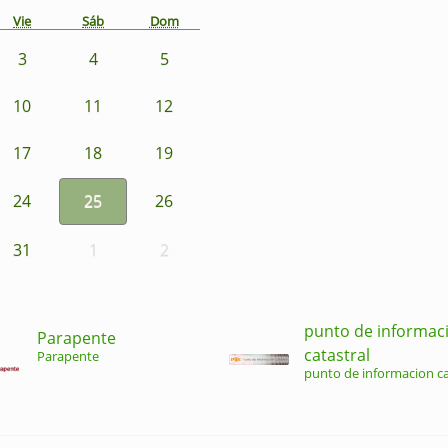
Vie
Sáb
Dom
3
4
5
10
11
12
17
18
19
24
25
26
31
1
2
punto de informac
Parapente
catastral
Parapente
punto de informacion ca