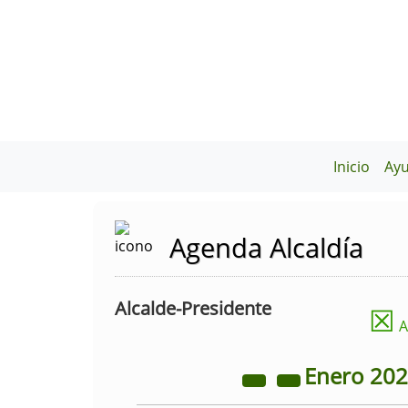
Inicio
Ay
Agenda Alcaldía
Alcalde-Presidente
☒
A
Enero
20