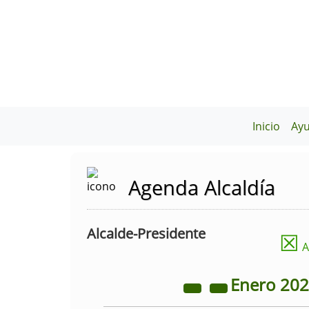
Inicio
Ay
Agenda Alcaldía
Alcalde-Presidente
☒
A
Enero
20