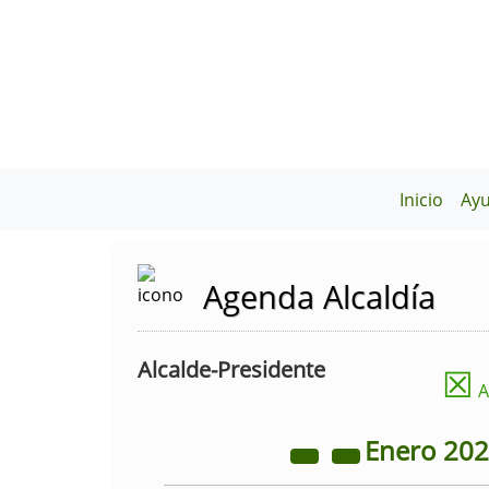
Inicio
Ay
Agenda Alcaldía
Alcalde-Presidente
☒
A
Enero
20