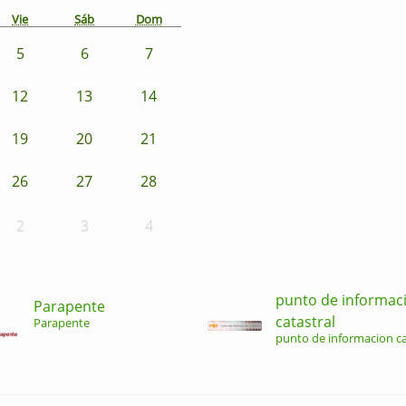
Vie
Sáb
Dom
5
6
7
12
13
14
19
20
21
26
27
28
2
3
4
punto de informac
Parapente
catastral
Parapente
punto de informacion ca