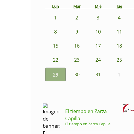
Lun
Mar
Mié
Jue
1
2
3
4
8
9
10
11
15
16
17
18
22
23
24
25
29
30
31
1
El tiempo en Zarza
Capilla
El tiempo en Zarza Capilla