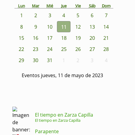
Lun
Mar
Mié
Jue
Vie
Sáb
Dom
1
2
3
4
5
6
7
8
9
10
11
12
13
14
15
16
17
18
19
20
21
22
23
24
25
26
27
28
29
30
31
1
2
3
4
Eventos jueves, 11 de mayo de 2023
El tiempo en Zarza Capilla
El tiempo en Zarza Capilla
Parapente