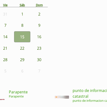
Vie
Sáb
Dom
31
1
2
7
8
9
14
15
16
21
22
23
28
29
30
5
6
7
punto de informac
Parapente
catastral
Parapente
punto de informacion ca