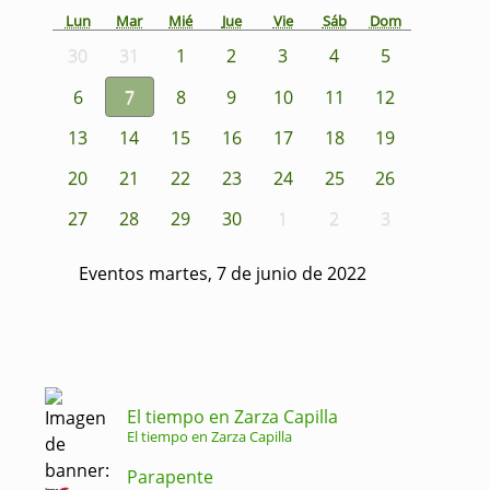
Lun
Mar
Mié
Jue
Vie
Sáb
Dom
30
31
1
2
3
4
5
6
7
8
9
10
11
12
13
14
15
16
17
18
19
20
21
22
23
24
25
26
27
28
29
30
1
2
3
Eventos martes, 7 de junio de 2022
El tiempo en Zarza Capilla
El tiempo en Zarza Capilla
Parapente